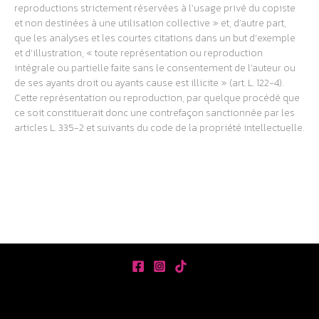
reproductions strictement réservées à l’usage privé du copiste
et non destinées à une utilisation collective » et, d’autre part,
que les analyses et les courtes citations dans un but d’exemple
et d’illustration, « toute représentation ou reproduction
intégrale ou partielle faite sans le consentement de l’auteur ou
de ses ayants droit ou ayants cause est illicite » (art. L. 122-4).
Cette représentation ou reproduction, par quelque procédé que
ce soit constituerait donc une contrefaçon sanctionnée par les
articles L. 335-2 et suivants du code de la propriété intellectuelle.