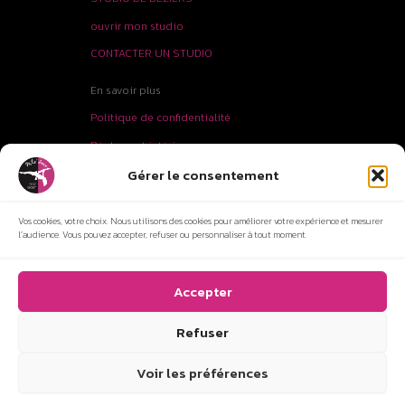
ouvrir mon studio
CONTACTER UN STUDIO
En savoir plus
Politique de confidentialité
Règlement intérieur
Mentions Légales
Gérer le consentement
CGV
Vos cookies, votre choix. Nous utilisons des cookies pour améliorer votre expérience et mesurer
PLAN DU SITE
l’audience. Vous pouvez accepter, refuser ou personnaliser à tout moment.
Accepter
Milie'Dance
Refuser
Réserver un cours
Voir les préférences