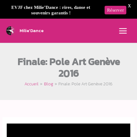
X
EVJF chez Milie’Dance : rires, danse et
Réserver
souvenirs garantis !
Aller
au
Milie'Dance
contenu
Finale: Pole Art Genève
2016
Accueil
Blog
Finale: Pole Art Genève 2016