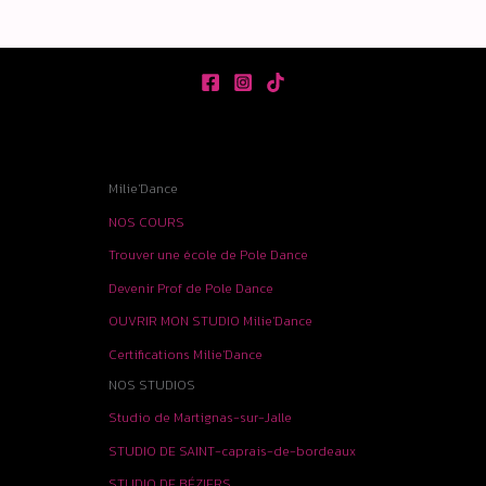
Milie'Dance
NOS COURS
Trouver une école de Pole Dance
Devenir Prof de Pole Dance
OUVRIR MON STUDIO Milie'Dance
Certifications Milie'Dance
NOS STUDIOS
Studio de Martignas-sur-Jalle
STUDIO DE SAINT-caprais-de-bordeaux
STUDIO DE BÉZIERS